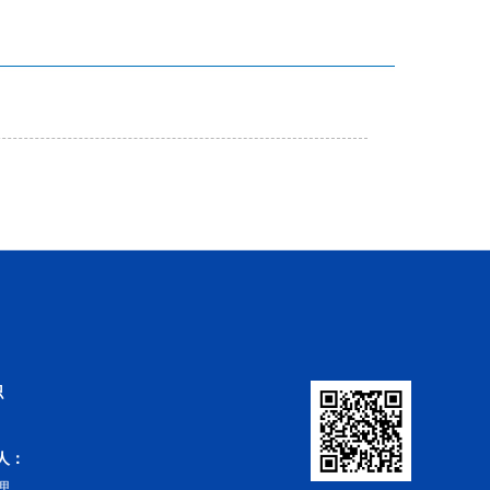
识
人：
理