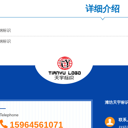
详细介绍
钢标识
钢标识
潍坊天宇标
Telephone
联系
15964561071
赵经