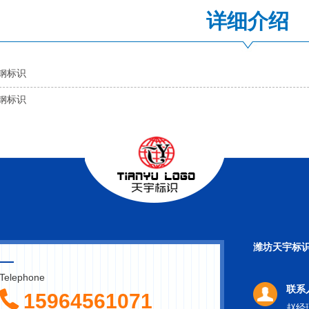
详细介绍
钢标识
钢标识
潍坊天宇标
Telephone
联系
15964561071
赵经