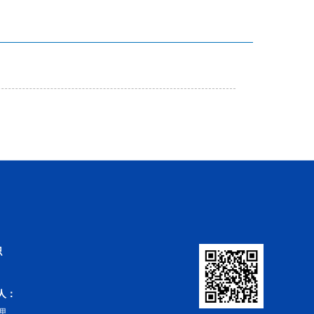
识
人：
理