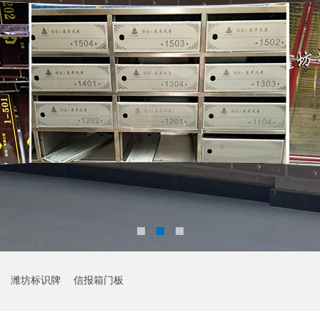
潍坊标识牌
信报箱门板